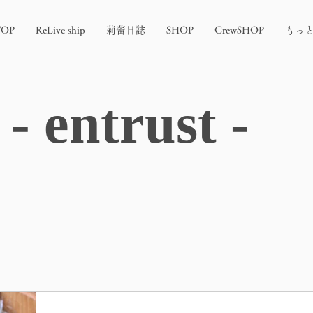
TOP
ReLive ship
莉蕾日誌
SHOP
CrewSHOP
もっ
entrust -