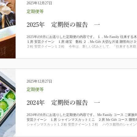
2025年12月27日
定期便等
2025年 定期便の報告 一
2025年の9月にお送りした定期便の内容です。 １．Me Family 往来
１房 安芸クイーン １房 雄宝 数粒 ２．Me Gift 大切な片道 贈答向
２粒 安芸クイーン１２粒 今年は、新しい試みとして、「往来する木箱
との関係をもっと大切にしたいという想いから、木箱で送り、送り返し
りするという仕組みを考えました。養蜂家の方から不要になったリンゴ
れはワインも入るように、想像しながらぶどう箱を作っていきました。
経年変化による味の醸成を期待しました。これから先、何度も何度も送
つの、一人に一つの木箱が育つと思っています。 また、今年は「雄宝
今年栽培のお手伝いをさせていただいた農家さんの畑にある樹で、珍し
2025年12月27日
定期便等
2024年 定期便の報告 一
2024年の9月にお送りした定期便の内容です。 Me Family コース ご
安芸クイーン １房 シャインマスカットミニ ２房 Me Gift コース 贈
シャインマスカット１２粒 安芸クイーン１２粒 ハウス栽培のシャイン
とても珍しい３色セットを作ることができました。今年は気候の影響も
が、その分、糖度が高くて味と風味は例年以上にいい出来となりました