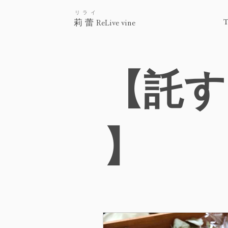
リライ
莉蕾
ReLive vine
【託す - 
】