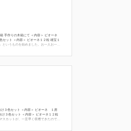
する木箱 手作りの木箱にて ＜内容＞ ピオーネ
け３色セット ＜内容＞ ピオーネ１２粒 雄宝１
」というものを始めました。お一人お一人
ていただいた方にはボーナス追加便をお送
箱を頂いてきて、一つ一つ解体して、いず
細部にこだわらずに仕上げていくことで、
り交わしていく中で、この世界でたった一
」という品種のぶどうをお送りしました。
いため市場にはほとんど出回りませ
家族向け３色セット ＜内容＞ ピオーネ １房
答向け３色セット ＜内容＞ ピオーネ１２粒
マスカットが、一足早く収穫できたので、
あって、どの品種も粒が小さかったのです
。 初めての定期便で、まだまだできない