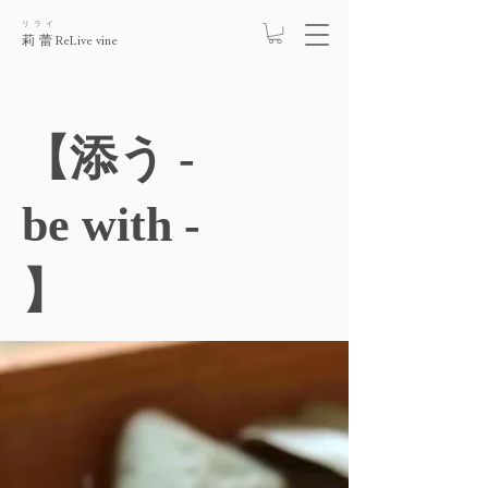
リライ
莉蕾
ReLive vine
【添う -
be with -
】