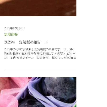
2025年12月27日
定期便等
2025年 定期便の報告 一
2025年の9月にお送りした定期便の内容です。 １．Me
Family 往来する木箱 手作りの木箱にて ＜内容＞ ピオー
ネ １房 安芸クイーン １房 雄宝 数粒 ２．Me Gift 大切
な片道 贈答向け３色セット ＜内容＞ ピオーネ１２粒 雄宝
１２粒 安芸クイーン１２粒 今年は、新しい試みとして、
「往来する木箱」というものを始めました。お一人お一人
との関係をもっと大切にしたいという想いから、木箱で送
り、送り返していただいた方にはボーナス追加便をお送り
するという仕組みを考えました。養蜂家の方から不要にな
ったリンゴ箱を頂いてきて、一つ一つ解体して、いずれは
ワインも入るように、想像しながらぶどう箱を作っていき
ました。細部にこだわらずに仕上げていくことで、経年変
化による味の醸成を期待しました。これから先、何度も何