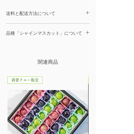
送料と配送方法について
【配送方法】
配送は日本郵便のゆうパックでお届けい
品種「シャインマスカット」について
たします。
シャインマスカットは、大粒で食味良
【送料】
好な二倍体のブドウで、果皮色は黄緑色
（関西・中国・四国・九州） 850円
で、肉質が崩壊性で硬く、香気はマスカ
関連商品
（関東・中部） 900円
ット香です。農研機構の果樹茶業研究部
（東北・北海道・沖縄） 1,200円
門で生まれた新しい品種で、糖度は18度
※どれだけの量を購入しても、送料は加
以上で酸味が少ないため、巨峰にも負け
莉蕾クルー販売
一般販売
算されず一律料金のみです。
ない強い甘みを楽しめます。
（総額10,000円以上のご購入） 無料