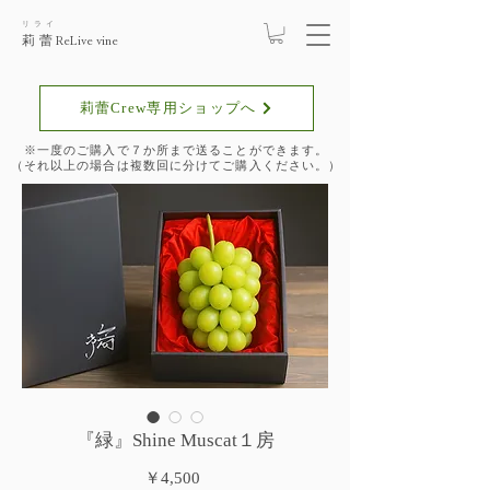
リライ
莉蕾
ReLive vine
莉蕾Crew専用ショップへ
​※一度のご購入で７か所まで送ることができます。
​（それ以上の場合は複数回に分けてご購入ください。）
『緑』Shine Muscat１房
価
￥4,500