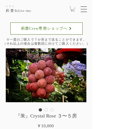
リライ
莉蕾
ReLive vine
莉蕾Crew専用ショップへ
​※一度のご購入で７か所まで送ることができます。
​（それ以上の場合は複数回に分けてご購入ください。）
『朱』Crystal Rose ３〜５房
価
￥10,000