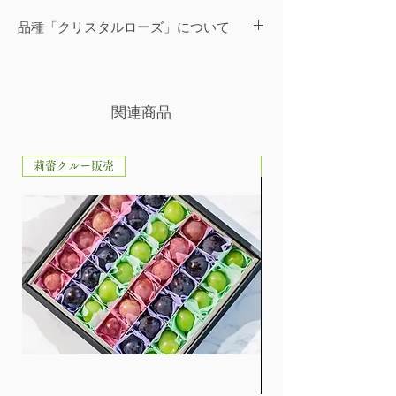
【配送方法】
配送は日本郵便のゆうパックでお届けい
品種「クリスタルローズ」について
たします。
安芸クイーン（別名「クリスタルロー
【送料】
ズ」）。巨峰の実生から生まれ、オリン
（関西・中国・四国・九州） 850円
ピアの食味を持った鮮紅色巨大粒種。農
関連商品
（関東・中部） 900円
水省作出の品種中、人気No.1。とにかく
（東北・北海道・沖縄） 1,200円
香りよく濃厚で旨い。色付きが悪く、劣
※どれだけの量を購入しても、送料は加
化が激しいので栽培が難しく生産量が少
莉蕾クルー販売
一般販売
算されず一律料金のみです。
なく、非常に貴重な品種。
（総額10,000円以上のご購入） 無料